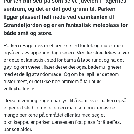
Parken blir sett på som selve juvelen i Fagernes
sentrum, og det er det god grunn til. Parken
ligger plassert helt nede ved vannkanten til
Strandefjorden og er en fantastisk møteplass for
både små og store.
Parken i Fagernes er et perfekt sted for lek og moro, men
også en avslappende dag i solen. Med tre store lekestativer,
er dette et fantastisk sted for barna å løpe rundt og ha det
gøy, og om været tillater det er det også bademuligheter
med et deilig strandområde. Og om ballspill er det som
frister mest, er det ikke noe problem å ta i bruk
volleyballnettet.
Dersom vennegjengen har lyst til å samles er parken også
et perfekt sted for dette, enten man tar i bruk en av de
mange benkene på området eller tar med seg et
piknikteppe, er parken uansett en flott plass for å treffes,
uansett alder.